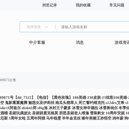
浏览记录
我的收藏
常见问题
选择游戏
中介客服
消息
游戏资
9671出售
D69671号【dd_7522】【电信】【黑色玫瑰】166英雄-230皮肤-23炫彩166
 鬼影重重魔腾 魅惑女巫伊莉丝 南瓜头稻草人 死亡誓约维克托 s12drx艾希 s1fnc库奇 s2
s5skt t1阿兹尔 s6sktt1烬 s8ig洛 冰封王子蒙多 冰雪女神辛德拉 冰雪兽
酒桶 圣诞玩偶波比 圣诞驯鹿克格莫 邪恶圣诞老人维迦 雪装豹女 10周年安妮 
厄斯 3周年女呛 五周年阿狸 马年锐雯 羊年金克丝 猴年美猴王孙悟空 鸡年蔚 
1周年安妮梦游仙境 都铎王朝老鼠 勇者阿狸 冠军典狱长锤石 密林猎手提莫 冠