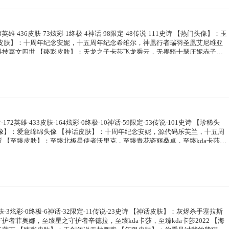
白呛骑布里茨/珊瑚礁墨菲特/古神墨菲特/赏金猎人卡特琳娜/幻影梦魔魔腾/劫掠
滚贝斯手约里克/蜂刺阿卡丽/奈落之炎阿卡丽/足球宝贝阿卡丽/红色彗星凯南/银
金狂士辛吉德/死神卡尔萨斯/卡尔萨斯祸害之光/殇之机器人阿木木/熔火之心拉莫
泽拉斯/破败军团希瓦娜/怒之火炮格雷福斯/失落大陆菲兹/雷霆领主沃利贝尔/夜
/寒冬精灵璐璐/冰雪节辛吉德/冰雪兽纳尔/大元素使拉克丝/灵魂守卫乌迪尔/钢
绿茵门神茂凯/荒野之咬雷克顿/血石战神雷克顿/鳄霸雷克顿/银河魔装机神伊莉
/神圣守卫蕾欧娜/烧烤女神蕾欧娜/暗影王子玛尔扎哈/魔灵玛尔扎哈/血色精锐泰
族血统萨科/飞越疯人院萨科/武动巅峰萨科/战争血统蒙多/掠星魔刃卡萨丁/夜行
鲁斯/失落大陆诺提勒斯/光明骑士诺提勒斯/造物主维克托/野兽女王瑟庄妮/死亡
尼维亚/暗黑灵魂阿利斯塔/诺斯费拉图弗拉基米尔/创星之灵璐璐/冠军典狱长锤
丝/哥特女仆奥莉安娜/末日余生布兰德/猎天使魔女薇恩/热带丛林兰博/荒漠之咬
虫克格莫/极寒慎/炎爆慎/主治医师慎/奈落之炎慎/战地法师泽拉斯/风纪委员阿
迦娜/寒冰女皇迦娜/特种部队普朗克/血石诅咒塔里克/穿着正装的恶魔维迦/绝代
/科学狂人吉格斯/糖果大战吉格斯/泳池派对德莱文/刃执事德莱文/血石骑士赫卡
丝塔/冠军之隐劫/fnatic古拉加斯/fnatic迦娜/fnatic嘉文四世/fnatic卡尔萨
纳/创世之神内瑟斯/法国女仆奈德丽/武力全开乌迪尔/这货不是乌迪尔/诺克萨斯
原猎手菲兹/雷霆领主沃利贝尔/北地风暴沃利贝尔/觅心射手韦鲁斯/猎户星神韦鲁
因/铁血狙击手凯特琳/霸天巨兽墨菲特/无畏号墨菲特/前线指挥官卡特琳娜/沙漠
雄-436皮肤-73炫彩-1终极-4神话-98限定-48传说-111史诗 【热门头像】：玉
马星神赫卡里姆/西部魔影德莱厄斯/死亡之鹰奎因/kda卡莎/狂狮纳尔/奥德赛亚
/暗杀星努努和威朗普/暗杀星慎/暗杀星伊泽瑞尔/sktt1贾克斯/sktt1劫/sktt1
品酒大师古拉加斯/美酒节特使古拉加斯/狂热球迷古拉加斯/万人敌潘森/英仙座珀
金属狂潮维克托/造物主维克托/野兽女王瑟庄妮/死亡骑士瑟庄妮/传统造型瑟庄
克顿/枯萎之壤雷克顿/龙骑统帅嘉文四世/暗星嘉文四世/死亡绽放伊莉丝/腥红之
话皮肤】：十周年纪念安妮，十五周年纪念希维尔，神凰行者瑞羽圣凰艾尼维亚
狮心/黑帮管家布隆/夺命前锋卢锡安/铁拳执事蔚/腥红之月亚托克斯/鲛妮座人娜
薇恩/ssw辛吉德/ssw图奇/ssw泰隆/sktt1卡莉丝塔/电玩女神厄运小姐/暗裔英雄盖伦/胜
瑞尔/黑桃皇牌伊泽瑞尔/龙骑士莫德凯撒/地狱火莫德凯撒/五杀摇滚吉他手莫德
士菲奥娜/科学狂人吉格斯/少校吉格斯/灵魂收割者德莱文/幽魂骑士赫卡里姆/西
v字仇杀者布兰德/冰晶之核布兰德/防弹武僧李青/至高之拳李青/地下拳王李青/
科技嘉文四世 【臻彩皮肤】：天龙之子卡莎飞龙乘云，无畏骑士瑟庄妮赤子初
卡莉丝塔/幻灵蝙蝠霞/源计划逆流塞拉斯/灵魂莲华莉莉娅/源计划狂猎纳亚菲利
奥莉安娜/胜利之剑亚托克斯/胜利呛神卢锡安/胜利机器人布里茨/胜利女神娑娜/
杀摇滚iii遗失的章节莫德凯撒/喵里克/红色彗星凯南/银色闪电凯南/空手道凯
德莱厄斯/杰斯光明之锤/双城之战杰斯/血石妖后丽桑卓/死亡之鹰奎因/方块王后
卡纳/法老王朝内瑟斯/四神之力乌迪尔/血色之锤波比/飞车暴走族古拉加斯/大夏
耀影，冠军之志瑞兹凯旋圣装，玉剑传说舞剑仙轩辕，冠军掠夺者卡兹克凯旋
/南瓜头费德提克/灵魂收割者索拉卡/鬼影重重魔腾/鬼影森森茂凯/无头骑士赫卡
守卫蕾欧娜/烧烤女神蕾欧娜/暗影王子玛尔扎哈/魔灵玛尔扎哈/荣誉使者玛尔扎
幕天使卡莎/夺命前锋卢锡安/未来战士卢锡安/源代码娜美/灵能特工莎弥拉/深渊
撒/银色之牙阿卡丽/铁血女忍阿卡丽/腥红之月凯南/铁甲雄心盖伦/腥红之月泰
6凯旋圣装，玉剑传说舞剑仙承影，黎明使者锐雯黑夜使者，星之守护者金克丝
果使徒费德提克/泳池派对厄运小姐/泳池派对菲奥娜/泳池派对格雷福斯/泳池派对
武剑仙/毛毛虫克格莫/极寒慎/炎爆慎/主治医师慎/荣誉使者慎/战地法师泽拉斯/
锐锐雯/帝王斑蝶克格莫/深海怪鱼克格莫/战地机甲克格莫/腥红之月鬼武者慎/战
特，魔女阿卡丽虚荣，净雪之月莫甘娜冬虹，红莲之刃锐雯 【年限皮肤】：你
蓝色忧郁崔斯特/蒙多蒙多/密林猎手提莫/女猎手希维尔/外星装甲库奇/暗影沃里
鬼影蛙人/绒毛菲兹/雷霆领主沃利贝尔/北地风暴沃利贝尔/坚韧不屈沃利贝尔/莲
/星际迷航拉克丝/钢之逆鳞希瓦娜/银河魔装机神希瓦娜/铁血猎人雷恩加尔/夜鸦
碧玉之牙卡西奥佩娅，替父从军花木兰，广寒仙子嫦娥，紫金罗刹莫甘娜，张
的巧克力工坊/永恒之森乐芙兰/勇者阿狸/电玩战魂赫卡里姆/都铎王朝图奇/钢铁
韦鲁斯/韦鲁斯迅箭/源计划天眼韦鲁斯/光明骑士诺提勒斯/创世之神诺提勒斯/禁
肉机刽子手德莱文/死亡绽放卡兹克/生化骑士德莱厄斯/全金属狂潮杰斯/天启骑士
情人节限定】：甜心宝贝安妮，觅心猎手薇恩，觅心游侠卢锡安，觅心女王艾希
斯特/防暴机器人布里茨/防暴士兵格雷福斯/防暴士兵辛吉德/防暴天使凯尔/惊悚
狂潮维克托/造物主维克托/野兽女王瑟庄妮/死亡骑士瑟庄妮/科学狂人吉格斯/糖
凤凰奎因/亚特兰蒂斯辛德拉/野火之藤婕拉/驯龙女巫婕拉/最后一只恐龙纳尔/萌
乐芙兰，圣诞开心鬼提莫，圣诞精灵崔丝塔娜，圣诞糖果棒厄运小姐，圣诞狂
9内瑟斯/铁哥们儿奥拉夫/地狱之门卫士加里奥/魔幻卡牌崔斯特/邪鸦魅影乐芙兰/
/血石骑士赫卡里姆/人马星神赫卡里姆/抵抗军雷神杰斯/死亡之鹰奎因/鬼影森森
索/源计划风亚索/腥红之月亚索/战地机甲维克兹/苍穹之光维克兹/西部牛仔烬/
平安夜女神娑娜，英勇玩具兵普朗克，邪恶圣诞老人维迦，喜庆之树茂凯，雪
使长米迦勒凯尔/战场女武神凯尔/钢铁之翼凯尔/恶魔男爵瑞兹/霸天零式赛恩/约
派对扎克/战地机甲扎克/预知之眼亚索/这货不是维克兹/荣誉使者阿克尚/布隆狮
-172英雄-433皮肤-164炫彩-0终极-10神话-59限定-53传说-101史诗 【珍稀头
花金克丝/源计划雷卢锡安/源计划阴劫/爵士克烈/时之砂艾克/炼狱魔女蔚/霸天
加斯，圣诞驯鹿克格莫，魄罗骑士瑟庄妮，冰雪节玛尔扎哈，冰雪节格雷福
队幽灵特工/合金巨兽努努和威朗普/女皇艾希/源计划联合艾希/恶魔之刃泰达米
克丝/山海绘卷塔姆/任性学霸艾克/鲛妮座人娜美/海皇姬娜美/源代码娜美/双鱼
像】：爱意绵绵头像 【神话皮肤】：十周年纪念安妮，源代码乐芙兰，十五周
幽冥领主阿兹尔/腥红之月锤石/虚空使者俄洛伊/永恒之森巴德/冰雪游神巴德/暮
肤】：灵魂守卫乌迪尔 【限定皮肤】：巨角幻兽阿利斯塔，诺斯费拉图弗拉基
尼维亚/电玩女神娑娜/冰霜之刃艾瑞莉娅/红色男爵库奇/最终boss维迦/女警狙
会莎弥拉/深渊恐惧锤石/永恒之森雷克塞/山海绘卷巴德/莲华温泉瑟提/黑色玫瑰
 【至臻皮肤】：至臻北极星使者沃里克，至臻青花瓷丽桑卓，至臻kda卡莎，
/霹雳游侠弗拉基米尔/战地之王加里奥/冰河时代奥拉夫/创意工坊黑默丁格/亮丽
军之血希瓦娜，冠军之矛卡莉丝塔，冠军之刃锐雯2016，冠军之隐劫，冠军
陆地王者4wd布里茨/冰川巨兽墨菲特/女帝卡特琳娜/源计划泯灭雷克顿/地狱行
猎纳亚菲利
【海克斯皮肤】：海克斯科技阿利斯塔，零之呛骑赫卡里姆 【臻彩皮肤】：无畏骑
练师/小红帽安妮/黑暗骑士奥拉夫/牛扒狂战奥拉夫/幽蓝梦魇加里奥/探戈灵魂崔
冠军之志瑞兹，fnatic古拉加斯，fnatic迦娜，fnatic嘉文四世，暗杀星蒙
博/第三类接触黑默丁格/炼狱魔犬内瑟斯/战斗学院伊泽瑞尔/死亡骑士盖伦/星之
来战士崔斯特/秘密特工赵信/深渊巨蟹厄加特/电锯狂人厄加特/魔域梦魇厄加特/
，sktt1李青，sktt1薇恩，ssw辛吉德，ssw图奇，ssw雷恩加尔，ssw锤石，
拉斯/黯黑魔龙希瓦娜/焰尾妖狐阿狸/符文战熊沃利贝尔/苍穹之光韦鲁斯/宇航员
乐芙兰/魔女乐芙兰/弗拉基米尔伯爵/弗拉基米尔侯爵/黑潮弗拉基米尔/咖啡甜心
莉丝塔，sktt1伊莉丝，sktt1烬，ssg伊泽瑞尔，ssg洛，ssg霞，ig卡莎，dwg奈德
泳池派对吉格斯/霸天异形卡兹克/灌篮高手德莱厄斯/蔷薇绅士杰斯/黑夜使者亚
五杀摇滚女声主唱凯尔/五杀摇滚iii遗失的章节凯尔/暗影易/星战易/玉剑传说无
裔英雄盖伦，胜利之树茂凯，胜利呛神格雷福斯，胜利女神奥莉安娜，胜利之
部魔影卢锡安/冰霜烈焰安妮/科学怪熊的新娘安妮/皇家火呛手崔斯特/特战先锋赵
/斗牛士阿利斯塔/后场堡垒阿利斯塔/哞利斯塔/部落精神瑞兹/美国大叔瑞兹/宗
锡安，胜利女神瑟庄妮，胜利凤凰艾尼维亚，胜利女神娑娜，胜利剑圣易，胜
骑统领赵信/屠龙勇士赵信/摄魂男爵弗拉基米尔/铁钩船长费德提克/重生之沙费德
之隐瑞兹/武仙座海格力斯赛恩/原野伐木工赛恩/光明骑士希维尔/森林女神索拉
布隆，海贼瑞兹，南瓜头费德提克，鬼影重重魔腾，鬼影森森茂凯，魅惑女巫
合一易/铁血剑豪易/地狱火阿利斯塔/战争机器赛恩/战场公主希维尔/钢铁之心希
员崔丝塔娜/约德尔海贼团崔丝塔娜/欧米伽小队魔鬼伞兵/小恶魔崔丝塔娜/冻原猎
娜，糖果使徒费德提克，泳池派对菲奥娜，泳池派对格雷福斯，泳池派对凯特
拉卡/圣洁化身索拉卡/源代码索拉卡/兔宝宝提莫/熊猫提莫/火箭达人崔丝塔娜/
皮肤-3炫彩-0终极-6神话-32限定-11传说-23史诗 【神话皮肤】：灰烬杀手塞拉斯
克/脏兮兮努努和威朗普/攻城巨兽努努和威朗普/丧尸努努和威朗普/西部牛仔厄
池派对佐伊，机械迷城加里奥，蓝色忧郁崔斯特，女猎手希维尔，外星装甲库
厄运小姐/黑帮狂花厄运小姐/女船长厄运小姐/紫晶射手艾希/少林武僧贾克斯/黑
者菲奥娜，至臻星之守护者辛德拉，至臻kda卡莎，至臻kda卡莎2022 【海
/荒野女警厄运小姐/极地女神艾希/勇敢的心艾希/黑暗骑士艾希/勇敢的心泰达米
狸，电玩战魂赫卡里姆，都铎王朝图奇，钢铁之翼艾尼维亚，征服者卡尔玛，