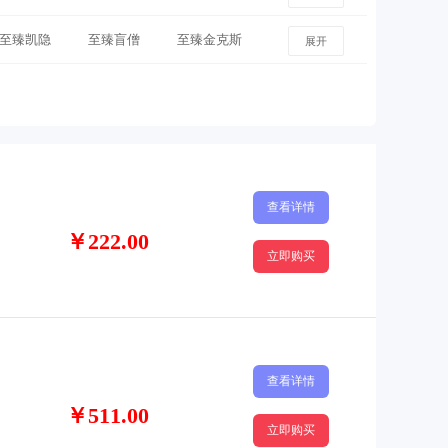
至臻凯隐
至臻盲僧
至臻金克斯
展开
月
至臻青花瓷光辉
至臻霞
臻剑魔
至臻火男
至臻瑞文
臻亚索
至臻武器
至臻阿卡丽
查看详情
纳
￥222.00
立即购买
查看详情
￥511.00
立即购买