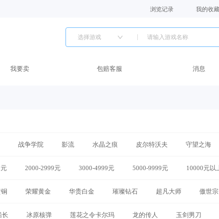
浏览记录
我的收
选择游戏
我要卖
包赔客服
消息
战争学院
影流
水晶之痕
皮尔特沃夫
守望之海
9元
峰
黑色玫瑰
2000-2999元
钢铁烈阳
3000-4999元
裁决之地
5000-9999元
班德尔城
10000元以
暗影岛
黄铜
荣耀黄金
华贵白金
璀璨钻石
超凡大师
傲世宗
船长
冰原核弹
莲花之令卡尔玛
龙的传人
玉剑男刀