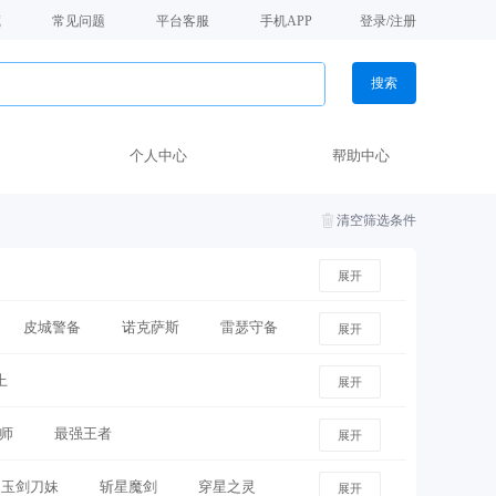
藏
常见问题
平台客服
手机APP
登录/注册
搜索
个人中心
帮助中心
清空筛选条件
展开
皮城警备
诺克萨斯
雷瑟守备
展开
上
祖安
展开
师
最强王者
展开
玉剑刀妹
斩星魔剑
穿星之灵
展开