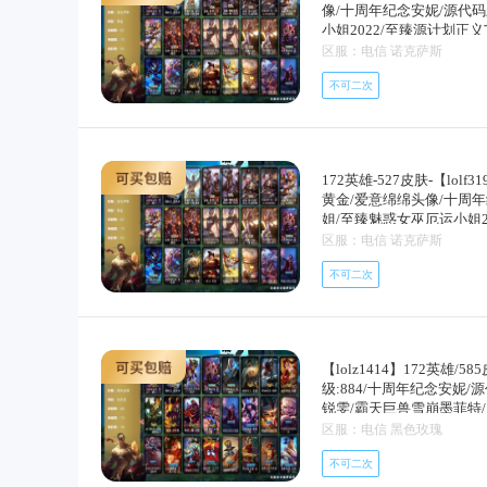
合一易/地狱火阿利斯塔/
火之藤婕拉/最后一只恐龙
像/十周年纪念安妮/源代
害之光/小小骑士阿木木/
兔宝宝提莫/火牙狼人沃里
尔/屠龙勇士布隆/猛虎布隆
小姐2022/至臻源计划正
五杀摇滚键盘手娑娜/掠星
心拉莫斯/全金属狂潮拉莫
源计划雷卢锡安/爵士克烈
凯特琳2022/至臻烈焰美
区服：电信 诺克萨斯
琳/黑曜石守护者墨菲特/
朗克/血石诅咒塔里克/穿
俄洛伊/糖果之王艾翁/永
2022/至臻kda卡莎/至
孙悟空/斗战胜佛孙悟空/
梦魔魔腾/灵骨工匠奥莉安
不可二次
里奥/拆弹专家黑默丁格/
卡莎飞龙乘云/无畏骑士瑟
之锤波比/飞车暴走族古拉
深海妖姬卡西奥佩娅/战地
暗骑士奥拉夫/幽蓝梦魇加
凯旋圣装/冠军典狱长锤石
扎哈/腥红之月泰隆/深海怪
飞车暴走族古拉加斯/银色
芙兰/社会名流乐芙兰/联
雪之月莫甘娜冬虹/心之钢
地狱伞兵拉克丝/银河魔装
高君王玛尔扎哈/腥红之月
客阿利斯塔/部落精神瑞兹
心之翎洛/幸福女神乐芙兰
奥娜/奥术大师吉格斯/永
慎/odst地狱伞兵拉克丝
击队员崔丝塔娜/约德尔海
了”/平安夜女神娑娜/邪恶
野火之藤婕拉/驯龙女巫婕
兹克/生化骑士德莱厄斯/
172英雄-527皮肤-【lolf
沃里克/荒野巨兽努努和威
未来战士伊泽瑞尔/卧虎藏龙
业杀手卢锡安/爵士克烈/
瑞利安索尔/最后一只恐龙
黄金/爱意绵绵头像/十周年
尔/关羽云长/宗师级钓鱼
斯/fnatic卡尔萨斯/fna
游神巴德/霹雳游侠弗拉基
兹/苍穹之光维克兹/弗雷
姐/至臻魅惑女巫厄运小姐2
兰/机械污染辛吉德/冲浪
女神奥莉安娜/胜利之剑亚
士奥拉夫/探戈灵魂崔斯特
厨塔姆/源计划雷卢锡安/
女神 凯特琳/至臻电玩女神凯
区服：电信 诺克萨斯
金诱惑图奇/横行霸道图奇
剑圣易/胜利之运崔斯特/
阿利斯塔/荒野镖客阿利斯
奥拉夫/拆弹专家黑默丁格
加斯/尼斯巨兽科加斯/狂
森茂凯/无头骑士赫卡里姆
尸努努和威朗普/破败军团
不可二次
恩/魔导绅士维迦/嗜血狂
亚/凤凰星神艾尼维亚/恐
甲库奇/暗影沃里克/奥德
基兰/腥红之月基兰/黑暗
蟹厄加特/电锯狂人厄加特
多/缪斯女神娑娜/寒冰王
歌永恩/惊悚派对阿木木/
奇/欧米伽小队毒针狙击手
提克/联合王国费德提克/
源计划正义艾瑞莉娅/暴风
幻卡牌崔斯特/邪鸦魅影乐
多/嗜血行刑蒙多/泳池派
斯塔/部落精神瑞兹/原野
奇/日冕女神卡尔玛/樱花
一大步/约德尔国队长提莫
义艾瑞莉娅/青花瓷艾瑞莉
伞兵/小恶魔崔丝塔娜/荒
迦/灰胡子魔法师维迦/里
朗普/女皇艾希/源计划联
朗德尔/传统造型特朗德尔
【lolz1414】172英雄/5
敢的心泰达米尔/机械污染
表布里茨/暮色呛骑布里茨
男爵库奇/苹果机器人布里
骑布里茨/红牌退场卡特琳
级:884/十周年纪念安妮
魂伊芙琳/kda伊芙琳/首
烈焰古树茂凯/图腾古树茂
盖伦/黎明使者锐雯/枯萎
银河魔装机神伊莉丝/恶灵
锐雯/霸天巨兽雪崩墨菲特
阿木木/王子不是我阿木木
世/吕布奉先/黑色玫瑰假
异形卡兹克/灌篮高手德莱
这货不是乌迪尔/品酒大师
定海神珍孙悟空/醒狮克格
区服：电信 黑色玫瑰
亚/恐怖之源萨科/战栗之
博/独眼海盗兰博/荒漠之
信/翼骑统领赵信/屠龙勇
泽瑞尔/电玩勇者伊泽瑞尔
提莫/圣诞精灵崔丝塔娜/
娜/玉剑传说风仙子/幽灵
德丽/武力全开乌迪尔/这
尔/战场公主希维尔/钢铁
不可二次
克/kdaallout阿卡丽
了”/胡桃夹子萨科/平安
迦/冰壶选手维迦/灰胡子
拉加斯/斯巴达之魂潘森/
狼沃里克/法国皇室厄运小
玛尔扎哈/血色精锐泰隆/灵
琳娜/喜庆之树茂凯/雪默