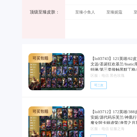
顶级至臻皮肤：
穿星魔锋
至臻小鱼人
IG卡莎
至臻妮蔻
IG刀妹
至臻VN
至臻提莫
至臻EZ
至臻狗熊
至臻腕豪
至臻
至臻塞拉斯
至臻劫
至臻
【lolf3743】121英雄
文远/圣诞狂欢基兰/fnat
特琳/第三类接触黑默丁格
至臻狐狸
至臻卡莎
至臻
者永恩/铁钩船长费德提克
区服：电信 黑色玫瑰
卡萨丁/夜刃艾瑞莉娅/斗
可二次
教父格雷福斯/银河魔装机
基米尔伯爵/孤勇之隐瑞兹
王伊芙琳/探戈灵魂伊芙琳
森维迦/三叶草墨菲特/末
狸/怒之火炮格雷福斯/夜
【lolf3712】172英雄/
尔/山海绘卷烬/夺命前锋
安妮/源代码乐芙兰/神凰行
魔女阿卡丽虚荣/净雪之月
诞精灵崔丝塔娜/圣诞狂欢
区服：电信 征服之海
娑娜/喜庆之树茂凯/圣诞