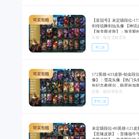
里茨/暮色呛骑布里茨/银
滚吉他手莫德凯撒/五杀摇
克斯/刀锋女王莫甘娜/炼
战斗学院拉克丝/战地法师
庄妮/雪球也能爆炸吉格斯
梦魇魔腾/烈焰古树茂凯/
色闪电凯南/医学博士凯南
斯/全金属狂潮拉莫斯/贵
魔水晶韦鲁斯/猎户星神韦
铁军团拉克丝/庆典女皇艾
丝/黑色玫瑰假面舞会伊莉
隆/毛毛虫克格莫/索诺拉沙
义贼艾瑞莉娅/海克斯科技
骑士瑟庄妮/玉剑传说无双
石/冠军之血希瓦娜/冠军之矛卡莉
卡西奥佩娅/远土之灵斯卡
狸/杀出重围格雷福斯/苔
智将斯维因/驯龙大师斯维
【皇冠号】未定级段位-173英
里姆/西部魔影赫卡里姆/人
斯/暗杀星奥莉安娜/暗杀星蒙多
波比/乡村农夫古拉加斯/
斯/地底迷城诺提勒斯/全
风暴卡特琳娜/符文战神雷
剑传说舞剑仙头像 【神
索/黯晶之眼维克兹/布隆
婕拉/sktt1李青/sktt1
尔修斯潘森/足球先生伊泽
妮/瑟庄妮逐晓者/花仙骑
月伊莉丝/三昧真火孙悟空/
【海克斯皮肤】：海克斯
美/海皇姬娜美/腥红之月
利呛神格雷福斯/胜利女神
凯撒/梅花国王莫德凯撒/五
部魔影赫卡里姆/热血班长
屠龙勇士薇恩/战地机甲斯
心，墨之影武者亚索金墨
区服：电信 艾欧尼亚
胜利女神菲奥娜/海贼瑞兹
南/战神阿瑞斯盖伦/神圣
辛德拉/鬼影森森婕拉/弹
武士潘森/死亡领主莫德凯
圣装，冠军之刃锐雯201
里姆/魅惑女巫奈德丽/糖
哈/未来战士锐雯/玉剑传说
可二次
恐惧锤石/黎明使者薇古丝
隆/刺客信条锐雯/血色精
黑洞，霸天巨兽雪崩墨菲
塔里克/机械迷城加里奥/
永恒之森阿狸/欧米伽小队
国大名慎/奥术光辉拉克丝
看见过我的熊猫吗安妮，
克/野兽猎人德莱文/波比
华温泉沃利贝尔/夜魔水晶
菲奥娜/驯龙女巫璐璐/绞
辽文远，虎痴之拳蔚 【
之翼艾尼维亚/红桃杰克崔
魔石巨像诺提勒斯/全金属
杰斯/源代码丽桑卓/血羽
【冰雪限定】：幸福女神
派对阿木木/警用试作体k
果女巫璐璐/愚乐之巫璐璐
侦探喵尔摩斯/西部牛仔亚
欢基兰，胡桃夹子萨科，
血石领主弗拉基米尔/大天
婕拉/弹幕天使卡莎/泳池
172英雄-433皮肤-铂金段位
银河魔装机神千珏/黑帮狂
装奈德丽，圣诞老人古拉
德尔国队长提莫/欧米伽小
心/不谐之面烬/咖啡甜心金
像】：雪花头像 【热门头
剑魔亚托克斯/锦鲤娜美/
斯，冰雪兽纳尔 【终极皮
尔/绅士科加斯/黯晶凤凰艾
星神娜美/黑色玫瑰假面舞
年纪念希维尔，暗星科加斯
星之羽霞/星空之门内瑟斯
米尔，冠军典狱长锤石，冠
击凯特琳/未来战士凯特琳/
假面舞会烈娜塔/源计划狂
至臻kda卡莎2022 
区服：电信 暗影岛
女神希维尔/宗师级锻造训
之箭艾希，冠军掠夺者卡兹克，
者孙悟空/银河魔装机神兰
斯特/逆转裁判崔斯特/未
多，暗杀星慎，sktt1贾克斯
守护者拉克丝/枯萎之壤泽
不可二次
潮流女王乐芙兰/社会名流
sktt1阿利斯塔，sktt1卡
诺提勒斯/女校长菲奥娜/
弗拉基米尔/末世天使凯尔/
丽，玉剑传说舞剑仙，暗
索/星之守护者金克丝/西
极/无极执事易/灵魂莲华易
剑亚托克斯，胜利呛神卢
信/绞肉机角斗士赵信/翼
师级法师训练师瑞兹/孤勇
利之运崔斯特，胜利之心
提克/圣光审判凯尔/天人
卡/军情五处提莫/游击队
崔丝塔娜，魅惑女巫莫甘
维尔/月光女神阿忒弥斯索
未定级段位-80英雄-121
手沃里克/源计划末日沃里
琳，泳池派对蕾欧娜，泳
荒野豺狼沃里克/法国皇室
【至臻皮肤】：至臻福牛守护
运小姐/特工狂花厄运小姐
奇，暗影沃里克，勇者阿