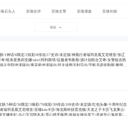
至臻石头人
至臻佐伊
至臻女警
至臻潘森
至臻剑姬
至臻女枪
至臻莫甘娜
至臻婕拉
至臻妖姬
至臻皎
收起
露露
至臻德玛
至臻锤石
至臻奥巴马
至臻奶妈
至
刀妹
至臻光辉
至臻日女
至臻琪亚娜
至臻塞纳
至
/62皮肤/1神话/6限定/2炫彩/8传说/17史诗/未定级/神凰行者瑞羽圣凰艾尼维亚/张辽
ic库奇/暗杀星奥莉安娜/sktt1阿利斯塔/征服者韦鲁斯/源计划联合艾希/女警狙击凯
/战斗学院伊泽瑞尔/青花瓷伊泽瑞尔/符文战熊沃利贝尔/宇航员诺提勒斯/黎明使
寡妇
至臻新卡莎
至臻艾克
至臻幸德拉
至臻月氏骑士塞
/地狱火阿利斯塔/战场公主希维尔/武动巅峰萨科/五杀摇滚键盘手娑娜/掠星魔刃
战胜佛孙悟空/苍穹之光薇恩/法老王朝内瑟斯/血色之锤波比/孤高游侠盖伦/黑帮
神菲兹/白色死神韦鲁斯/暗星韦鲁斯/腥红之月黛安娜/地下都市梦魇崔斯特/弗拉
/咖啡甜心索拉卡/约德尔海贼团崔丝塔娜/黑暗骑士艾希/光明骑士贾克斯/黑暗女
/情绪摇滚阿木木/忍龟拉莫斯/暗星萨科/深海一号卡萨丁/冰壶选手维迦/永恒之
日余生布兰德/烧烤女神蕾欧娜/创世之神玛尔扎哈/索诺拉沙虫克格莫/永恒之森阿
魔水晶韦鲁斯/创世之神诺提勒斯/初号机维克托/神龙尊者玉境灵龙卡莎/狂狮纳
388皮肤/5神话/56限定/3臻彩/76炫彩/30传说/109史诗/未定级/红包头像/十周年纪念
卢锡安/宇航员巴德
者瑞羽圣凰艾尼维亚/至臻kda卡莎/海克斯科技雷克顿/天龙之子卡莎飞龙乘云/
莫甘娜冬虹/点心宝贝阿木木/觅心猎手薇恩/幸福女神乐芙兰/圣诞开心鬼提莫/圣
努努和威朗普/圣诞狂欢基兰/阿木木“主人不要我了”/胡桃夹子萨科/平安夜女神
老人古拉加斯/圣诞驯鹿克格莫/魄罗骑士瑟庄妮/冰雪节辛吉德/冰雪节格雷福斯/