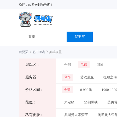
您好，欢迎来到淘号阁！
首页
我要买
我要买
热门游戏
英雄联盟
游戏区：
全部
电信
网通
服务器：
全部
艾欧尼亚
征服之海
价格区间：
卡拉曼达
全部
0-999元
均衡教派
1000-199
巨神
段位：
未定级
坚韧黑铁
英勇
稀有皮肤：
奥斯曼大帝蛮王
奥斯曼大帝