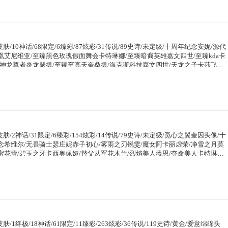
之刃锐雯/冠军典狱长锤石/冠军之矛卡莉丝塔/冠军之刃锐雯2016/暗杀星努努
贾克斯/ssw图奇/ssw雷恩加尔/sktt1扎克/drx凯特琳/胜利女神希维尔/胜利之树茂
利女神奥莉安娜/胜利之剑亚托克斯/胜利呛神卢锡安/胜利机器人布里茨/胜利女神
/胜利之王泰达米尔/胜利剑圣易/胜利之运崔斯特/海贼瑞兹/南瓜头费德提克/鬼
里姆/泳池派对格雷福斯/机械迷城加里奥/蓝色忧郁崔斯特/密林猎手提莫/女猎手
376皮肤/10神话/68限定/6臻彩/87炫彩/31传说/89史诗/未定级/十周年纪念安妮/源代
的巧克力工坊/都铎王朝图奇/钢铁之翼艾尼维亚/防暴天使凯尔/惊悚派对费德提
凰艾尼维亚/至臻黑色玫瑰假面舞会卡特琳娜/至臻暗裔英雄嘉文四世/至臻kda卡
/魔幻卡牌崔斯特/血石领主弗拉基米尔/大天使长米迦勒凯尔/源计划林易/驯龙炮手
臻神龙尊者炎龙瑟提/至臻至高天奎桑提/海克斯科技嘉文四世/天龙之子卡莎飞龙
威朗普/女皇艾希/鬼魂新娘莫甘娜/战地巨兽科加斯/双重冰晶艾尼维亚/黯晶凤凰
冰川/幻灵战斗兔锐雯梦幻强袭/魔女阿卡丽虚荣/净雪之月莫甘娜冬虹/龙的传人
色男爵库奇/女警狙击凯特琳/陆地王者4wd布里茨/苹果机器人布里茨/地狱行者
子斯莫德/觅心游侠卢锡安/幸福女神乐芙兰/圣诞开心鬼提莫/圣诞狂欢努努和威朗
李青/源计划净化薇恩/第三类接触黑默丁格/炼狱魔犬内瑟斯/腥红之月鬼武姬阿卡
木木“主人不要我了”/胡桃夹子萨科/平安夜女神娑娜/喜庆之树茂凯/雪默丁格/
熊沃利贝尔/宇航员诺提勒斯/泳池派对吉格斯/金牌主播德莱文/黑夜使者亚索/天
/圣诞老人古拉加斯/圣诞驯鹿克格莫/雪球也能爆炸吉格斯/圣诞老人布隆/冰雪节
怪熊的新娘安妮/皇家火呛手崔斯特/绞肉机角斗士赵信/翼骑统领赵信/摄魂男爵弗
雪女神辛德拉/冰雪兽纳尔/舞会公主安妮/冠军之矛卡莉丝塔/冠军之隐劫/fnatic
克/重生之沙费德提克/圣光审判凯尔/天人合一易/地狱火阿利斯塔/战争机器赛
蒙多/暗杀星努努和威朗普/暗杀星慎/sktt1阿利斯塔/ig洛/暗裔英雄盖伦/胜利
之心希维尔/月光女神阿忒弥斯索拉卡/狼外婆沃里克/荒野豺狼沃里克/女船长厄运
莉安娜/胜利之剑亚托克斯/胜利呛神卢锡安/胜利机器人布里茨/胜利女神瑟庄妮/
泰达米尔/百夫长贾克斯/死神卡尔萨斯/殇之机器人阿木木/熔火之心拉莫斯/贵族
259皮肤/2神话/31限定/6臻彩/154炫彩/14传说/79史诗/未定级/觅心之翼奎因头像/十
王泰达米尔/胜利巨口克格莫/胜利女神娑娜/胜利剑圣易/胜利女神菲奥娜/胜利之
/武动巅峰萨科/战争血统蒙多/掠星魔刃卡萨丁/夜刃艾瑞莉娅/海克斯科技迦娜/
念希维尔/无畏骑士瑟庄妮赤子初心/雾雨之刃锐雯/魔女阿卡丽虚荣/净雪之月莫
费德提克/灵魂收割者索拉卡/伯爵卡萨丁/鬼影重重魔腾/魅惑女巫迦娜/魅惑女巫
朗克/血石诅咒塔里克/穿着正装的恶魔维迦/北领前线斯维因/抵抗军天使凯特琳/
蜜花蕾/碧玉之牙卡西奥佩娅/替父从军花木兰/烈焰美人薇恩/夺命美人卡特琳娜/
泳池派对李青/女猎手希维尔/外星装甲库奇/暗影沃里克/波比的巧克力工坊/都铎
守护者墨菲特/海贼魅影卡特琳娜/源计划雄心卡特琳娜/蓝焰梦魔魔腾/死亡绽放
哥特萝莉安妮/fnatic迦娜/暗杀星努努和威朗普/sktt1婕拉/ssw辛吉德/sktt1
钢铁之翼艾尼维亚/红桃杰克崔斯特/防暴天使凯尔/海之歌艾希/警用试作体k9内瑟
三昧真火孙悟空/v字仇杀者布兰德/至高之拳李青/屠龙勇士薇恩/苍穹之光薇恩/
塔莉垭/暗裔英雄盖伦/胜利呛神卢锡安/胜利机器人布里茨/胜利凤凰艾尼维亚/胜利之王
之门卫士加里奥/魔幻卡牌崔斯特/战地机甲厄加特/血石领主弗拉基米尔/墨之影武
机甲斯卡纳/法老王朝内瑟斯/铁血猎手奈德丽/四神之力乌迪尔/血色之锤波比/飞
/胜利女神娑娜/胜利剑圣易/胜利之心布隆/南瓜头费德提克/死亡誓约劫/泳池派
约德尔人的一大步/约德尔国队长提莫/烈焰雄心崔丝塔娜/合金巨兽努努和威朗普/
志潘森/大夏武士潘森/死亡领主莫德凯撒/钢铁烈阳蕾欧娜/至高君王玛尔扎哈/深
暗影沃里克/都铎王朝图奇/玉剑传说舞龙卫/铁哥们儿奥拉夫/地狱之门卫士加里
甘娜/女主播迦娜/红色男爵库奇/最终boss维迦/未来战士凯特琳/陆地王者4wd
莫/腥红之月鬼武者慎/战国大名慎/odst地狱伞兵拉克丝/星际迷航拉克丝/沙之
/女皇艾希/绅士科加斯/双重冰晶艾尼维亚/律政大亨蒙多/电玩女神娑娜/最终
李青/第三类接触黑默丁格/黎明使者锐雯/星之守护者拉克丝/偶像歌手阿狸/宇航
娜/银河魔装机神希瓦娜/黑帮教父格雷福斯/银河魔装机神菲兹/铁血猎人雷恩加
屠龙勇士潘森/死亡骑士盖伦/钢铁军团盖伦/霸天异形卡兹克/安伯斯与提妮/科学怪
/神王德莱厄斯/心之钢凯隐/黑夜使者亚索/暗星尊烬/暗星锤石/冰霜烈焰安妮/
家守卫菲奥娜/夜鸦菲奥娜/源计划火菲奥娜/铁血帝皇德莱厄斯/生化骑士德莱厄
德提克/侍魂易/铁血剑豪易/战争机器赛恩/钢铁之心希维尔/圣洁化身索拉卡/黑
崔斯特/腥红之月崔斯特/屠龙勇士赵信/摄魂男爵弗拉基米尔/圣光审判凯尔/天人
码丽桑卓/腥红之月黛安娜/血羽凤凰奎因/仲裁圣女辛德拉/亚特兰蒂斯辛德拉/野
27皮肤/1终极/18神话/61限定/11臻彩/263炫彩/36传说/119史诗/黄金/爱意绵绵头
艾希/百夫长贾克斯/少林武僧贾克斯/炼金狂士辛吉德/死神卡尔萨斯/卡尔萨斯祸