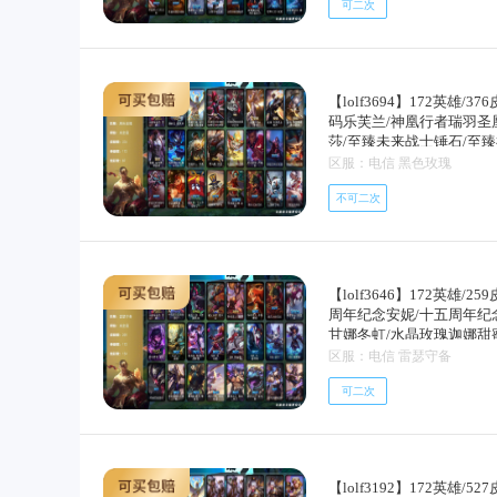
可二次
诺斯费拉图弗拉基米尔/冠军
和威朗普/暗杀星慎/sktt1
凯/胜利呛神格雷福斯/胜
瑟庄妮/胜利凤凰艾尼维亚
影重重魔腾/无头骑士赫卡
【lolf3694】172英雄/
希维尔/暗影沃里克/波比
码乐芙兰/神凰行者瑞羽圣
克/警用试作体k9内瑟斯
莎/至臻未来战士锤石/至
崔丝塔娜/合金巨兽努努和
乘云/泳池派对凯特琳粉红
区服：电信 黑色玫瑰
艾尼维亚/律政大亨蒙多/红
李青/司马懿仲达/天龙之
孙悟空/丧尸布兰德/神拳
不可二次
普/圣诞糖果棒厄运小姐/阿
丽/死亡骑士盖伦/符文战
雪装奈德丽/圣诞玩偶波比
煞劫/安伯斯与提妮/科学
辛吉德/冰雪节格雷福斯/冰
拉基米尔/铁钩船长费德提
迦娜/暗杀星奥莉安娜/暗杀星
恩/战场公主希维尔/钢铁
呛神格雷福斯/胜利女神奥
小姐/紫晶射手艾希/国王
【lolf3646】172英雄/
胜利凤凰艾尼维亚/胜利之
血统萨科/飞越疯人院萨科
周年纪念安妮/十五周年纪
心布隆/海贼瑞兹/南瓜头
寒冰女皇迦娜/特种部队普
甘娜冬虹/水晶玫瑰迦娜甜
奈德丽/泳池派对凯特琳/
铁血狙击手凯特琳/黑曜石
喜庆之树茂凯/魄罗骑士瑟庄妮/
区服：电信 雷瑟守备
王朝图奇/御星魔矢艾希/
伊莉丝/灵骨工匠奥莉安娜/
雷克顿/ssg纳尔/ssg
斯/铁哥们儿奥拉夫/地狱
深海妖姬卡西奥佩娅/战地
可二次
泰达米尔/胜利巨口克格莫
者易/恶魔男爵瑞兹/提莫
车暴走族古拉加斯/钢铁意
对塔里克/泳池派对佐伊/
源计划联合艾希/鬼魂新娘莫
海怪鱼克格莫/战地机甲克格
奥/提莫约德尔人的一大步
布里茨/丧尸布兰德/神拳
守护泽拉斯/钢之逆鳞希瓦
boss维迦/丧尸布兰德/
员诺提勒斯/霸天异形卡兹克
尔/暗黑武士雷恩加尔/皇
熊的新娘安妮/重生之沙费
安伯斯与提妮/皇家火呛手
斯/刀锋女王丽桑卓/源代
【lolf3192】172英雄/5
帮狂花厄运小姐/紫晶射手